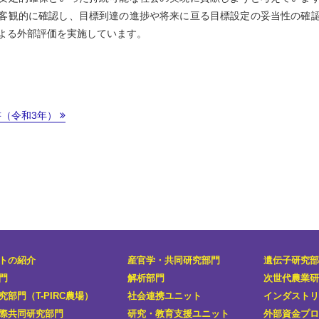
客観的に確認し、目標到達の進捗や将来に亘る目標設定の妥当性の確
よる外部評価を実施しています。
（令和3年）
トの紹介
産官学・共同研究部門
遺伝子研究部
門
解析部門
次世代農業研
部門（T-PIRC農場）
社会連携ユニット
インダストリ
際共同研究部門
研究・教育支援ユニット
外部資金プロ