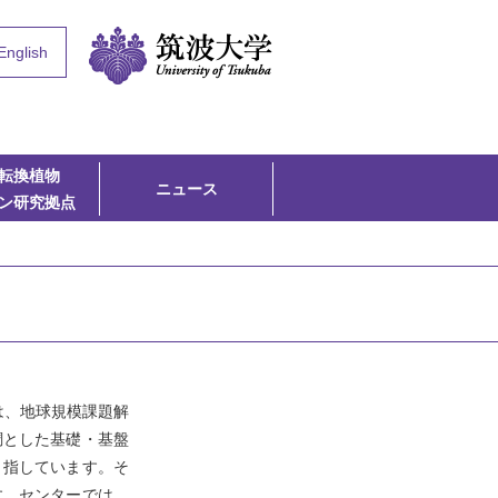
English
転換植物
ニュース
ン研究拠点
は、地球規模課題解
調とした基礎・基盤
を目指しています。そ
す。センターでは、