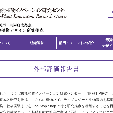
形質
について
組織運営
部門・ユニットの紹介
デザイ
外部評価報告書
された「つくば機能植物イノベーション研究センター」（略称T-PIRC）
養成と研究を推進し、さらに植物バイオテクノロジーと生物資源を基
、社会実装までをOne-Stop Shopで行う研究拠点を構築すること
安定的確保といった持続可能な社会の実現に貢献しようと考えていま