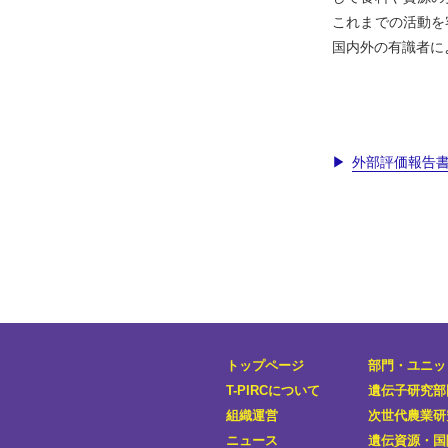
これまでの活動を
国内外の有識者に
外部評価報告書
トップページ
部門・ユニッ
T-PIRCについて
遺伝子研究部
組織運営
次世代農業研究
ニュース
遺伝資源・国