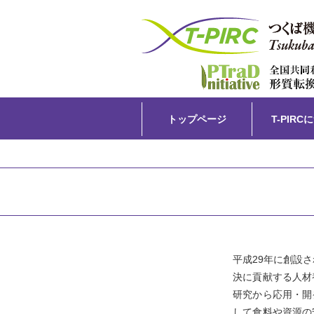
Skip
トップページ
T-PIRC
to
content
平成29年に創設
決に貢献する人材
研究から応用・開発
して食料や資源の