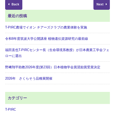
Back
Next
最近の投稿
T-PIRC農場でイオン チアーズクラブの農業体験を実施
令和8年度筑波大学公開講座 植物遺伝資源研究の最前線
福田直也T-PIRCセンター長（生命環境系教授）が日本農業工学会フェ
ローに選出
野﨑翔平助教2026年度(第23回）日本植物学会賞奨励賞受賞決定
2026年 さくらそう品種展開催
カテゴリー
T-PIRC