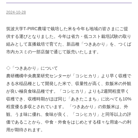
2024-10-28
筑波大学T-PIRC農場で栽培した米を今年も地域の皆さまにご提
供する運びとなりました。今年は省力・低コスト栽培試験の取り
組みとして直播栽培で育てた、新品種「つきあかり」を、つくば
市内カスミの一部店舗で通じて販売いたします。
◇「つきあかり」について
農研機構中央農業研究センターが「コシヒカリ」より早く収穫で
きる水稲品種として開発した米で、収量性が高く、炊飯米の外観
が良い極良食味品種です。「コシヒカリ」よりも2週間程度早く
収穫でき、収穫時期がほぼ同じ「あきたこまち」に比べても10%
程度優る多収とされています。 「つきあかり」の炊飯米は、外
観、うま味に優れ、食味が良く、「コシヒカリ」と同等以上の評
価であることから、中食・外食をはじめとする様々な用途への利
用が期待されます。