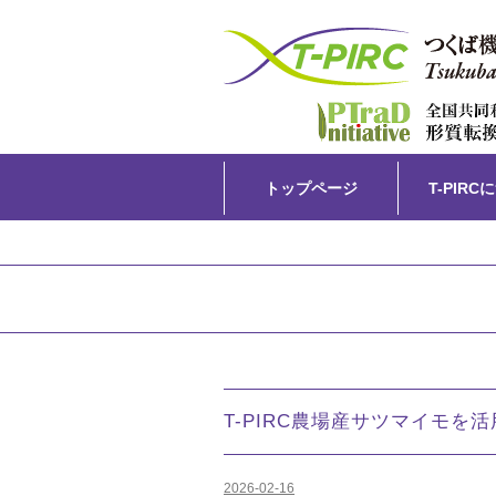
Skip
トップページ
T-PIRC
to
content
T-PIRC農場産サツマイモ
2026-02-16