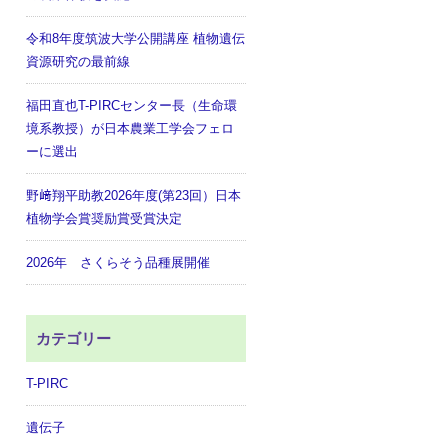
令和8年度筑波大学公開講座 植物遺伝
資源研究の最前線
福田直也T-PIRCセンター長（生命環
境系教授）が日本農業工学会フェロ
ーに選出
野﨑翔平助教2026年度(第23回）日本
植物学会賞奨励賞受賞決定
2026年 さくらそう品種展開催
カテゴリー
T-PIRC
遺伝子