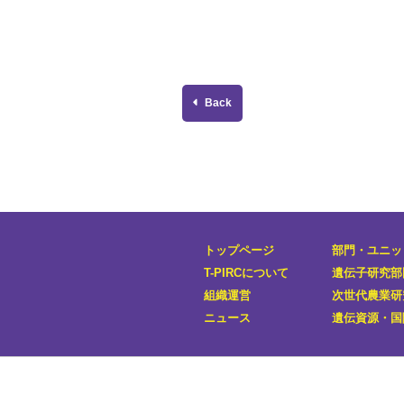
Back
トップページ
部門・ユニッ
T-PIRCについて
遺伝子研究部
組織運営
次世代農業研究
ニュース
遺伝資源・国