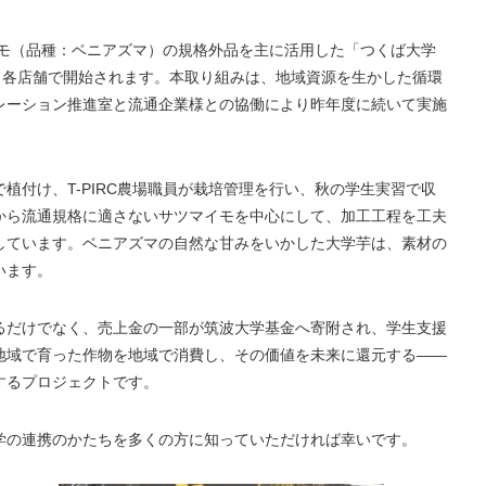
マイモ（品種：ベニアズマ）の規格外品を主に活用した「つくば大学
ミ各店舗で開始されます。本取り組みは、地域資源を生かした循環
レーション推進室と流通企業様との協働により昨年度に続いて実施
植付け、T-PIRC農場職員が栽培管理を行い、秋の学生実習で収
から流通規格に適さないサツマイモを中心にして、加工工程を工夫
しています。ベニアズマの自然な甘みをいかした大学芋は、素材の
います。
るだけでなく、売上金の一部が筑波大学基金へ寄附され、学生支援
地域で育った作物を地域で消費し、その価値を未来に還元する——
するプロジェクトです。
学の連携のかたちを多くの方に知っていただければ幸いです。