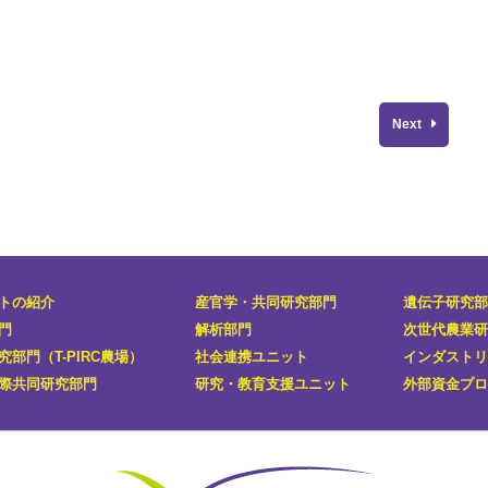
Next
トの紹介
産官学・共同研究部門
遺伝子研究部
門
解析部門
次世代農業研
部門（T-PIRC農場）
社会連携ユニット
インダストリ
際共同研究部門
研究・教育支援ユニット
外部資金プロ