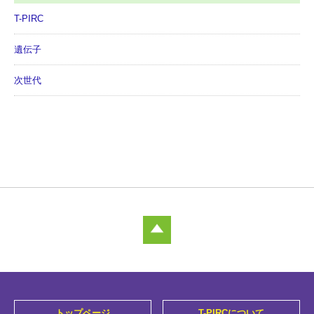
T-PIRC
遺伝子
次世代
トップページ
T-PIRCについて