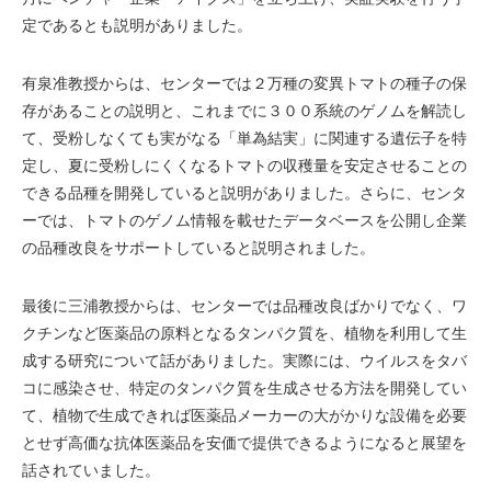
定であるとも説明がありました。
有泉准教授からは、センターでは２万種の変異トマトの種子の保
存があることの説明と、これまでに３００系統のゲノムを解読し
て、受粉しなくても実がなる「単為結実」に関連する遺伝子を特
定し、夏に受粉しにくくなるトマトの収穫量を安定させることの
できる品種を開発していると説明がありました。さらに、センタ
ーでは、トマトのゲノム情報を載せたデータベースを公開し企業
の品種改良をサポートしていると説明されました。
最後に三浦教授からは、センターでは品種改良ばかりでなく、ワ
クチンなど医薬品の原料となるタンパク質を、植物を利用して生
成する研究について話がありました。実際には、ウイルスをタバ
コに感染させ、特定のタンパク質を生成させる方法を開発してい
て、植物で生成できれば医薬品メーカーの大がかりな設備を必要
とせず高価な抗体医薬品を安価で提供できるようになると展望を
話されていました。