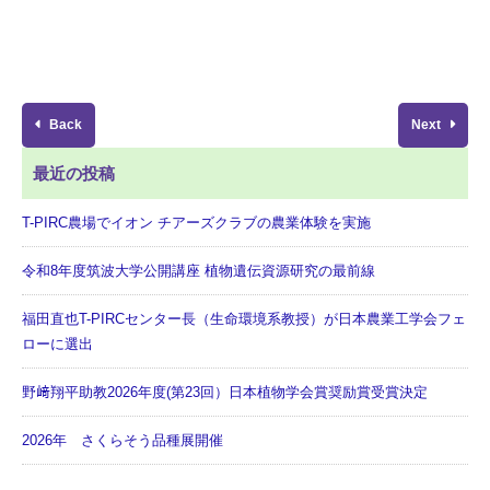
Back
Next
最近の投稿
T-PIRC農場でイオン チアーズクラブの農業体験を実施
令和8年度筑波大学公開講座 植物遺伝資源研究の最前線
福田直也T-PIRCセンター長（生命環境系教授）が日本農業工学会フェ
ローに選出
野﨑翔平助教2026年度(第23回）日本植物学会賞奨励賞受賞決定
2026年 さくらそう品種展開催