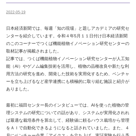
2022-05-19
日本経済新聞では、毎週「知の現場」と題しアカデミアの研究セ
ンターを紹介しています。令和４年5月１１日付け日本経済新聞
のこのコーナーでつくば機能植物イノベーション研究センターの
取材記事が掲載されました。
記事では、つくば機能植物イノベーション研究センターが人工知
能（AI）やゲノム編集技術を活用し、植物の品種改良や新たな利
用方法の研究を進め、開発した技術を実用化するため、ベンチャ
ーを立ち上げるなど産学連携にも積極的に取り組む施設と紹介が
ありました。
最初に福田センター長のインタビューでは、AIを使った植物の管
理システムの研究についての話があり、システムが実用化されれ
ば最適な栽培条件を算出して、経験値に頼るハウス栽培から管理
をＡＩで自動化できるようになると話されていました。また、４
月にベンチャー企業「アイクス」を立ち上げ、実証実験を行う予