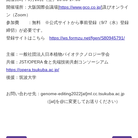
開催場所：大阪国際会議場[
https://www.gco.co.jp/
]及びオンライ
ン（Zoom）
参加費 ：無料 ※公式サイトから事前登録（9/7（水）登録
締切）が必要です。
登録サイトはこちら
https://ws.formzu.net/fgen/S80945791/
主催：一般社団法人日本植物バイオテクノロジー学会
共催：JST/OPERA 食と先端技術共創コンソーシアム
https://opera.tsukuba.ac.jp/
後援：筑波大学
お問い合わせ先：genome-editing2022[at]ml.cc.tsukuba.ac.jp
（[at]を@に変更してお送りください）