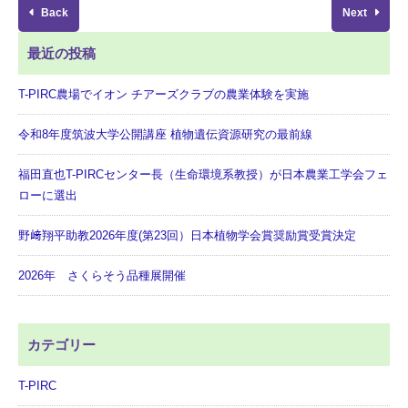
Back
Next
最近の投稿
T-PIRC農場でイオン チアーズクラブの農業体験を実施
令和8年度筑波大学公開講座 植物遺伝資源研究の最前線
福田直也T-PIRCセンター長（生命環境系教授）が日本農業工学会フェ
ローに選出
野﨑翔平助教2026年度(第23回）日本植物学会賞奨励賞受賞決定
2026年 さくらそう品種展開催
カテゴリー
T-PIRC