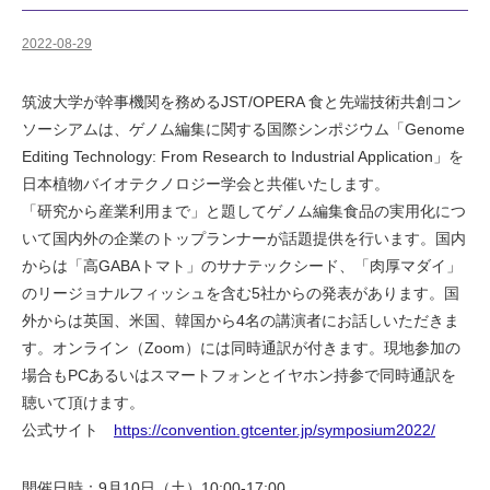
2022-08-29
筑波大学が幹事機関を務めるJST/OPERA 食と先端技術共創コン
ソーシアムは、ゲノム編集に関する国際シンポジウム「Genome
Editing Technology: From Research to Industrial Application」を
日本植物バイオテクノロジー学会と共催いたします。
「研究から産業利用まで」と題してゲノム編集食品の実用化につ
いて国内外の企業のトップランナーが話題提供を行います。国内
からは「高GABAトマト」のサナテックシード、「肉厚マダイ」
のリージョナルフィッシュを含む5社からの発表があります。国
外からは英国、米国、韓国から4名の講演者にお話しいただきま
す。オンライン（Zoom）には同時通訳が付きます。現地参加の
場合もPCあるいはスマートフォンとイヤホン持参で同時通訳を
聴いて頂けます。
公式サイト
https://convention.gtcenter.jp/symposium2022/
開催日時：9月10日（土）10:00-17:00