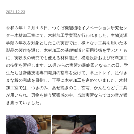
2021-12-23
令和３年１２月１５日、つくば機能植物イノベーション研究セン
ター木材加工室にて、木材加工学実習が行われました。生物資源
学類３年次を対象としたこの実習では、様々な手工具を用いた木
製品の製作を通じ、木材加工の基礎知識と応用技術を学ぶととも
に、実験系の研究でも使える材料選択、構造設計および材料加工
の技術を習得します。10月からの実習の最終回となるこの日、学
生たちは齋藤技術専門職員の指導を受けて、卓上トレイ、足付き
まな板の完成を目指し、丁寧に木材加工を進めていました。木材
加工室では、つきのみ、あぜ挽きのこ、玄翁、かんななど手工具
が用いられ、刃物を使う緊張感の中、当該実習ならではの音が響
き渡っていました。