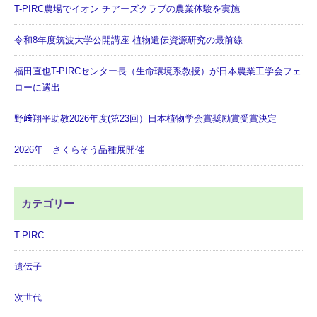
T-PIRC農場でイオン チアーズクラブの農業体験を実施
令和8年度筑波大学公開講座 植物遺伝資源研究の最前線
福田直也T-PIRCセンター長（生命環境系教授）が日本農業工学会フェ
ローに選出
野﨑翔平助教2026年度(第23回）日本植物学会賞奨励賞受賞決定
2026年 さくらそう品種展開催
カテゴリー
T-PIRC
遺伝子
次世代