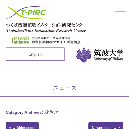
Click
English
ニュース
次世代
Category Archives:
←
Older posts
Newer posts
→