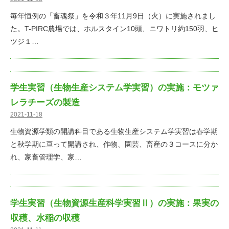
毎年恒例の「畜魂祭」を令和３年11月9日（火）に実施されまし
た。T-PIRC農場では、ホルスタイン10頭、ニワトリ約150羽、ヒ
ツジ１…
学生実習（生物生産システム学実習）の実施：モツァ
レラチーズの製造
2021-11-18
生物資源学類の開講科目である生物生産システム学実習は春学期
と秋学期に亘って開講され、作物、園芸、畜産の３コースに分か
れ、家畜管理学、家…
学生実習（生物資源生産科学実習Ⅱ）の実施：果実の
収穫、水稲の収穫