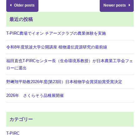
Older posts
Newer posts
最近の投稿
T-PIRC農場でイオン チアーズクラブの農業体験を実施
令和8年度筑波大学公開講座 植物遺伝資源研究の最前線
福田直也T-PIRCセンター長（生命環境系教授）が日本農業工学会フェ
ローに選出
野﨑翔平助教2026年度(第23回）日本植物学会賞奨励賞受賞決定
2026年 さくらそう品種展開催
カテゴリー
T-PIRC