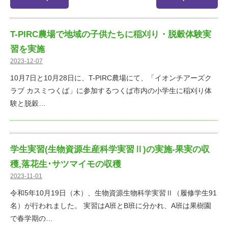
T-PIRC農場で地域の子供たちに稲刈り・脱穀体験実
習を実施
2023-12-07
10月7日と10月28日に、T-PIRC農場にて、「イオンチアーズク
ラブ カスミつくば」に参加するつくば市内の小学生に稲刈り体
験と脱穀…
学生実習(生物資源生産科学実習Ⅱ)の実施-果実の収
穫,落花生･サツマイモの収穫
2023-11-01
令和5年10月19日（木）、生物資源生物科学実習Ⅱ（履修学生91
名）が行われました。 実習はA班とB班に分かれ、A班は果樹園
で春学期の…