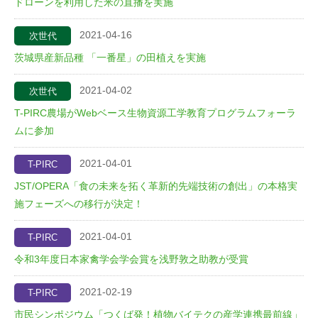
ドローンを利用した米の直播を実施
2021-04-16
次世代
茨城県産新品種 「一番星」の田植えを実施
2021-04-02
次世代
T-PIRC農場がWebベース生物資源工学教育プログラムフォーラ
ムに参加
2021-04-01
T-PIRC
JST/OPERA「食の未来を拓く革新的先端技術の創出」の本格実
施フェーズへの移行が決定！
2021-04-01
T-PIRC
令和3年度日本家禽学会学会賞を浅野敦之助教が受賞
2021-02-19
T-PIRC
市民シンポジウム「つくば発！植物バイテクの産学連携最前線」