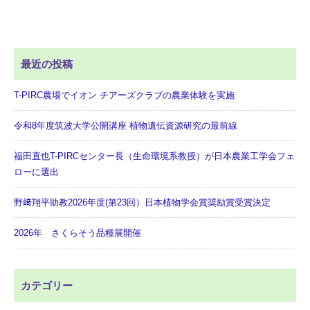
最近の投稿
T-PIRC農場でイオン チアーズクラブの農業体験を実施
令和8年度筑波大学公開講座 植物遺伝資源研究の最前線
福田直也T-PIRCセンター長（生命環境系教授）が日本農業工学会フェ
ローに選出
野﨑翔平助教2026年度(第23回）日本植物学会賞奨励賞受賞決定
2026年 さくらそう品種展開催
カテゴリー