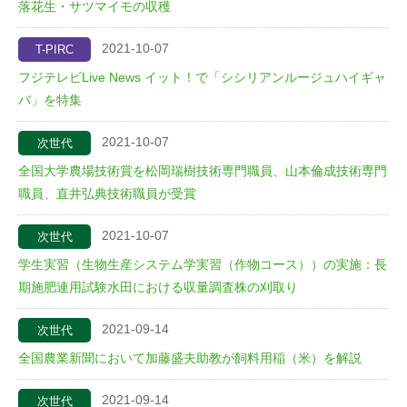
落花生・サツマイモの収穫
2021-10-07
T-PIRC
フジテレビLive News イット！で「シシリアンルージュハイギャ
バ」を特集
2021-10-07
次世代
全国大学農場技術賞を松岡瑞樹技術専門職員、山本倫成技術専門
職員、直井弘典技術職員が受賞
2021-10-07
次世代
学生実習（生物生産システム学実習（作物コース））の実施：長
期施肥連用試験水田における収量調査株の刈取り
2021-09-14
次世代
全国農業新聞において加藤盛夫助教が飼料用稲（米）を解説
2021-09-14
次世代