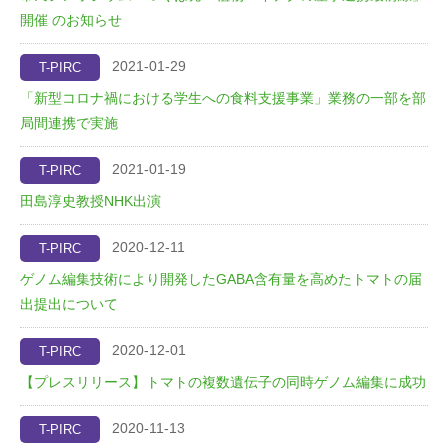
開催 のお知らせ
2021-01-29
T-PIRC
「新型コロナ禍における学生への食料支援事業」業務の一部を部
局間連携で実施
2021-01-19
T-PIRC
田島淳史教授NHK出演
2020-12-11
T-PIRC
ゲノム編集技術により開発したGABA含有量を高めたトマトの届
出提出について
2020-12-01
T-PIRC
【プレスリリース】トマトの複数遺伝子の同時ゲノム編集に成功
2020-11-13
T-PIRC