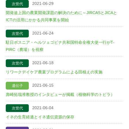
2021-06-29
次世代
開発途上国の農業開発課題の解決のために～JIRCASとJICAと
ICTの活用にかかる共同事業を開始
2021-06-24
次世代
駐日ボスニア・ヘルツェゴビナ共和国特命全権大使一行がT-
PIRC（農場）を視察
2021-06-18
次世代
リワークデイケア農業プログラムによる田植えの実施
2021-06-15
遺伝子
壽崎拓哉准教授のインタビューが掲載（植物科学のトビラ）
2021-06-04
次世代
イネの生育経過とイネ遺伝資源の保存