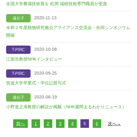
全国大学農場技術賞を 松岡 瑞樹技術専門職員が受賞
2020-11-13
遺伝子
令和２年度植物研究拠点アライアンス交流会・合同シンポジウム
開催
2020-10-08
T-PIRC
江面浩教授NHKインタビュー
2020-09-25
T-PIRC
筑波大学卒業式・学位記授与式
2020-08-19
遺伝子
小野道之准教授の解説が掲載（NHK週間まるわかりニュース）
前へ
1
2
3
4
5
6
次へ→